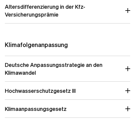
Altersdifferenzierung in der Kfz-
Versicherungsprämie
Stellungnahme
Stellungnahme zum öffentlichen Entwurf der BaFin
zum Grundsatz der unternehmerischen Vorsicht von
Versicherungsunternehmen unter Solvency II
Klimafolgenanpassung
Deutsche Anpassungsstrategie an den
Klimawandel
Stellungnahme
Hochwasserschutzgesetz III
So wirkt sich das Alter auf den Kfz-Beitrag aus
Klimaanpassungsgesetz
Bafin erklärt altersabhängige Tarifierung in der Kfz-
Versicherung für rechtskonform