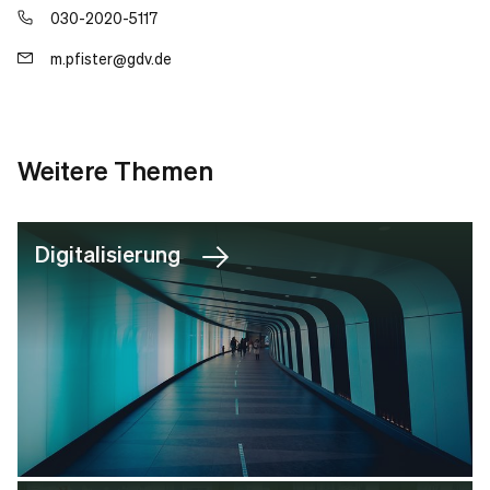
Allerdings sollte sich auch bei den Anwaltsgebühren der
030-2020-5117
reduzierte Aufwand in geringeren Gebühren
niederschlagen.
m.pfister@gdv.de
Stellungnahme zu den Regelungen der
Weitere Themen
Bundesrechtsanwaltsordnung und der
Stellungnahme zum Entwurf eines Gesetzes zur
Patentanwaltsordnung zum Fremdbesitz
Entwicklung und Erprobung eines Online-Verfahrens
in der Zivilgerichtsbarkeit
Digitalisierung
Verhaltenskodex für den Vertrieb