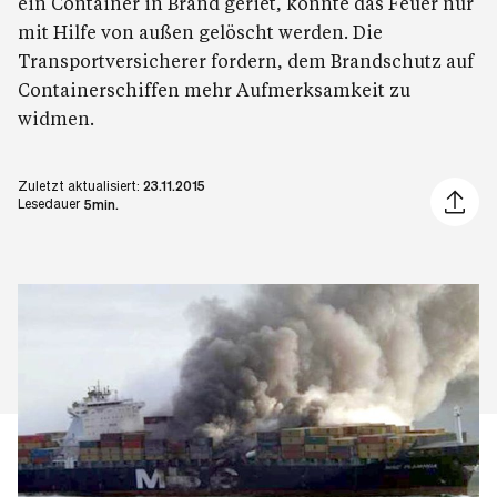
ein Container in Brand geriet, konnte das Feuer nur
mit Hilfe von außen gelöscht werden. Die
Transportversicherer fordern, dem Brandschutz auf
Containerschiffen mehr Aufmerksamkeit zu
widmen.
Zuletzt aktualisiert:
23.11.2015
Artikel 
Lesedauer
5min.