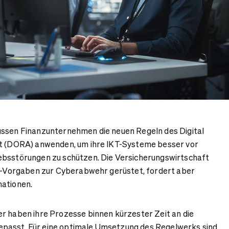
üssen Finanzunternehmen die neuen Regeln des Digital
ct (DORA) anwenden, um ihre IKT-Systeme besser vor
ebsstörungen zu schützen.
Die Versicherungswirtschaft
EU-Vorgaben zur Cyberabwehr gerüstet, fordert aber
mationen.
r haben ihre Prozesse binnen kürzester Zeit an die
passt. Für eine optimale Umsetzung des Regelwerks sind