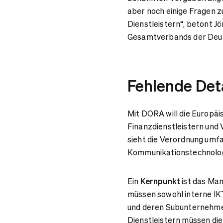
aber noch einige Fragen z
Dienstleistern“, betont 
Gesamtverbands der Deut
Fehlende Deta
Mit DORA
will die Europä
Finanzdienstleistern und
sieht die Verordnung umfa
Kommunikationstechnolog
Ein
Kernpunkt
ist das Ma
müssen sowohl interne IKT
und deren Subunternehme
Dienstleistern müssen d