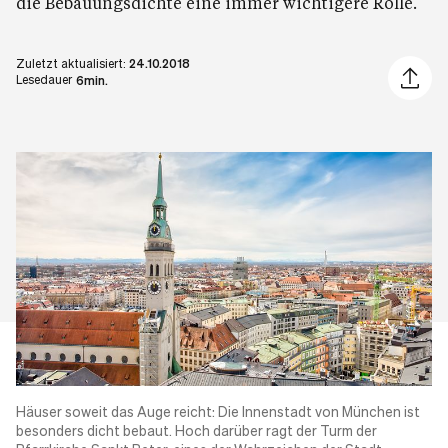
die Bebauungsdichte eine immer wichtigere Rolle.
Zuletzt aktualisiert:
24.10.2018
Artikel 
Lesedauer
6min.
Häuser soweit das Auge reicht: Die
Innenstadt von München
ist
besonders dicht bebaut. Hoch darüber ragt der Turm der