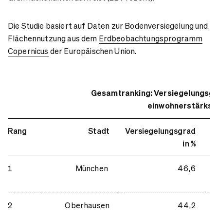
Die Studie basiert auf Daten zur Bodenversiegelung und
Flächennutzung aus dem
Erdbeobachtungsprogramm
Copernicus
der Europäischen Union.
Gesamtranking: Versiegelungsgr
einwohnerstärkst
Rang
Stadt
Versiegelungsgrad
S
in %
(
1
München
46,6
2
Oberhausen
44,2