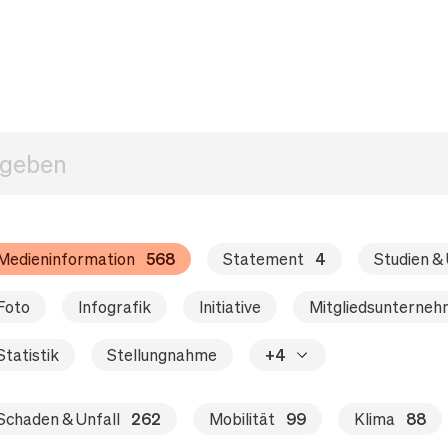
Medieninformation
568
Statement
4
Studien 
Foto
Infografik
Initiative
Mitgliedsunterne
Statistik
Stellungnahme
+4
Schaden & Unfall
262
Mobilität
99
Klima
88