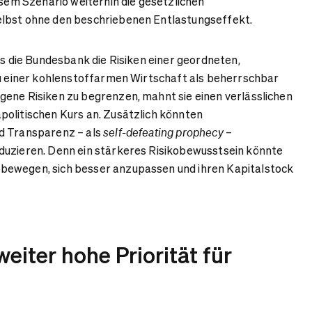
esem Szenario weiterhin die gesetzlichen
lbst ohne den beschriebenen Entlastungseffekt.
ss die Bundesbank die Risiken einer geordneten,
zu einer kohlenstoffarmen Wirtschaft als beherrschbar
ene Risiken zu begrenzen, mahnt sie einen verlässlichen
olitischen Kurs an. Zusätzlich könnten
d Transparenz – als
–
self-defeating prophecy
duzieren. Denn ein stärkeres Risikobewusstsein könnte
ewegen, sich besser anzupassen und ihren Kapitalstock
weiter hohe Priorität für