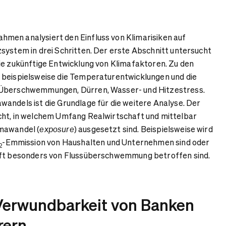
men analysiert den Einfluss von Klimarisiken auf
system in drei Schritten. Der erste Abschnitt untersucht
ie zukünftige Entwicklung von Klimafaktoren. Zu den
 beispielsweise die Temperaturentwicklungen und die
 Überschwemmungen, Dürren, Wasser- und Hitzestress.
andels ist die Grundlage für die weitere Analyse. Der
cht, in welchem Umfang Realwirtschaft und mittelbar
mawandel (
) ausgesetzt sind. Beispielsweise wird
exposure
-Emmission von Haushalten und Unternehmen sind oder
2
aft besonders von Flussüberschwemmung betroffen sind.
Verwundbarkeit von Banken
rern