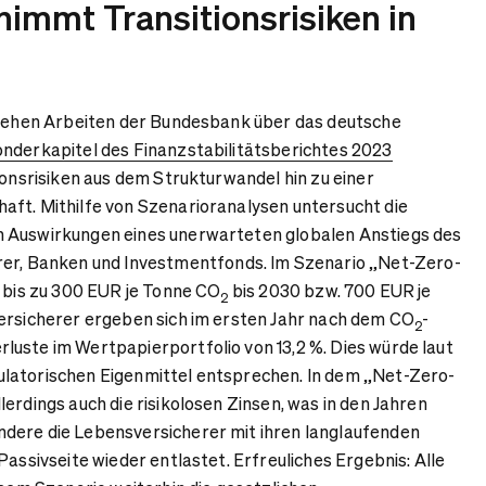
immt Transitionsrisiken in
g gehen Arbeiten der Bundesbank über das deutsche
nderkapitel des Finanzstabilitätsberichtes 2023
ionsrisiken aus dem Strukturwandel hin zu einer
ft. Mithilfe von Szenarioranalysen untersucht die
 Auswirkungen eines unerwarteten globalen Anstiegs des
erer, Banken und Investmentfonds. Im Szenario „Net-Zero-
f bis zu 300 EUR je Tonne CO
bis 2030 bzw. 700 EUR je
2
Versicherer ergeben sich im ersten Jahr nach dem CO
-
2
uste im Wertpapierportfolio von 13,2 %. Dies würde laut
latorischen Eigenmittel entsprechen. In dem „Net-Zero-
erdings auch die risikolosen Zinsen, was in den Jahren
dere die Lebensversicherer mit ihren langlaufenden
Passivseite wieder entlastet. Erfreuliches Ergebnis: Alle