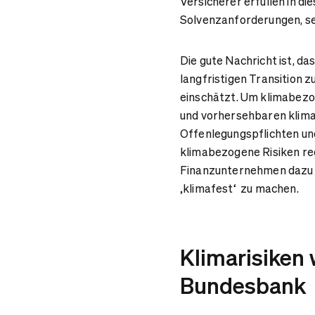
Versicherer erfüllen in di
Solvenzanforderungen, se
Die gute Nachricht ist, da
langfristigen Transition 
einschätzt. Um klimabezog
und vorhersehbaren klimap
Offenlegungspflichten un
klimabezogene Risiken re
Finanzunternehmen dazu b
‚klimafest‘ zu machen.
Klimarisiken 
Bundesbank