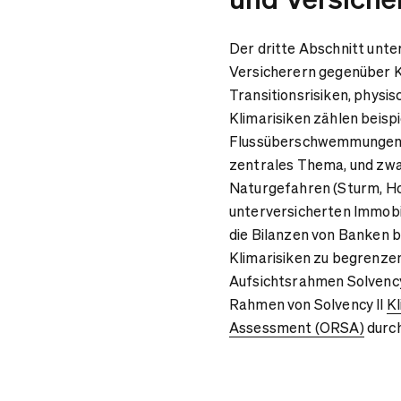
Der dritte Abschnitt unt
Versicherern gegenüber Kl
Transitionsrisiken, physi
Klimarisiken zählen beisp
Flussüberschwemmungen. H
zentrales Thema, und zwa
Naturgefahren (Sturm, Ho
unterversicherten Immobil
die Bilanzen von Banken 
Klimarisiken zu begrenzen
Aufsichtsrahmen Solvency 
Rahmen von Solvency II
Kl
Assessment (ORSA)
durch