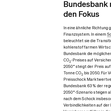
Bundesbank n
den Fokus
In eine ähnliche Richtun
Finanzsystem. In einem
So
beleuchtet sie die Transit
kohlenstoffarmen Wirtscha
Bundesbank die möglichen
CO
-Preises auf Versich
2
2050“ steigt der Preis au
Tonne CO
bis 2050. Für 
2
Preisschock Marktwertverl
Bundesbank 63 % der regu
2050“-Szenario steigen all
nach dem Schock insbeson
Verbindlichkeiten auf der 