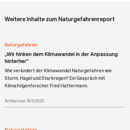
Naturgefahrenreport 2022
Naturgefahrenreport 2021
Weitere Inhalte zum Naturgefahrenreport
Naturgefahrenreport 2020
Naturgefahrenreport 2019
Naturgefahren
Naturgefahrenreport 2018
„Wir hinken dem Klimawandel in der Anpassung
Naturgefahrenreport 2017
hinterher“
Naturgefahrenreport 2016
Wie verändert der Klimawandel Naturgefahren wie
Naturgefahrenreport 2015
Sturm, Hagel und Starkregen? Ein Gespräch mit
Klimafolgenforscher Fred Hattermann.
Naturgefahrenreport 2014
Naturgefahrenreport 2013
Artikel vom 18.11.2025
Naturgefahrenreport 2012
Naturgefahren