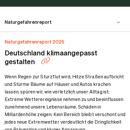
Naturgefahrenreport
Wissenschaftliche Perspektive
Naturgefahrenreport 2025
Deutschland klimaangepasst
Branchen-Perspektive
gestalten
Wenn Regen zur Sturzflut wird, Hitze Straßen aufbricht
Verbraucher-Perspektive
und Stürme Bäume auf Häuser und Autos krachen
lassen, spüren wir, wie verletzlich unser Alltag ist:
Daten-Perspektive
Extreme Wetterereignisse nehmen zu und beeinflussen
zunehmend unsere Lebensräume. Schäden in
Milliardenhöhe zeigen: Kein Bereich bleibt verschont und
jedes neue Extremwetter verdeutlicht die Dringlichkeit
von Prävention und kluger Anpassung.