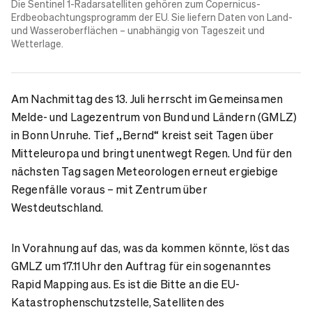
Die
Sentinel 1-Radarsatelliten
gehören zum Copernicus-
Erdbeobachtungsprogramm der EU. Sie liefern Daten von Land-
und Wasseroberflächen – unabhängig von Tageszeit und
Wetterlage.
Am Nachmittag des 13. Juli herrscht im Gemeinsamen
Melde- und Lagezentrum von Bund und Ländern (GMLZ)
in Bonn Unruhe. Tief „Bernd“ kreist seit Tagen über
Mitteleuropa und bringt unentwegt Regen. Und für den
nächsten Tag sagen Meteorologen erneut ergiebige
Regenfälle voraus – mit Zentrum über
Westdeutschland.
In Vorahnung auf das, was da kommen könnte, löst das
GMLZ um 17.11 Uhr den Auftrag für ein sogenanntes
Rapid Mapping aus. Es ist die Bitte an die EU-
Katastrophenschutzstelle, Satelliten des