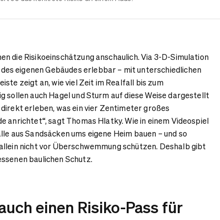
n die Risikoeinschätzung anschaulich. Via 3-D-Simulation
es eigenen Gebäudes erlebbar – mit unterschiedlichen
ste zeigt an, wie viel Zeit im Realfall bis zum
g sollen auch Hagel und Sturm auf diese Weise dargestellt
direkt erleben, was ein vier Zentimeter großes
e anrichtet“, sagt Thomas Hlatky. Wie in einem Videospiel
älle aus Sandsäcken ums eigene Heim bauen – und so
allein nicht vor Überschwemmung schützen. Deshalb gibt
essenen baulichen Schutz.
auch einen Risiko-Pass für