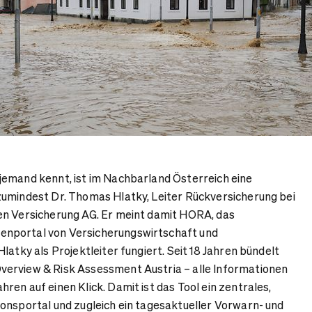
jemand kennt, ist im Nachbarland Österreich eine
zumindest Dr. Thomas Hlatky, Leiter Rückversicherung bei
en Versicherung AG. Er meint damit HORA, das
nportal von Versicherungswirtschaft und
latky als Projektleiter fungiert. Seit 18 Jahren bündelt
erview & Risk Assessment Austria – alle Informationen
en auf einen Klick. Damit ist das Tool ein zentrales,
onsportal und zugleich ein tagesaktueller Vorwarn- und