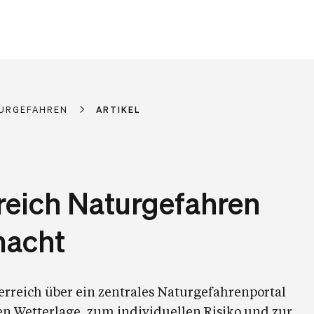
URGEFAHREN
ARTIKEL
reich Naturgefahren
macht
rreich über ein zentrales Naturgefahrenportal
en Wetterlage, zum individuellen Risiko und zur