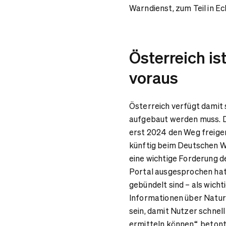
Warndienst, zum Teil in Ec
Österreich i
voraus
Österreich verfügt damit 
aufgebaut werden muss. 
erst 2024 den Weg freige
künftig beim Deutschen Wet
eine wichtige Forderung de
Portal ausgesprochen hat
gebündelt sind – als wich
Informationen über Naturg
sein, damit Nutzer schnel
ermitteln können“, beton