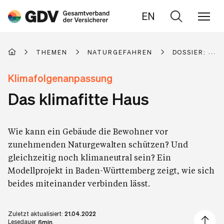
EN
Zur
Suche
THEMEN
NATURGEFAHREN
DOSSIER: KL
Klimafolgenanpassung
Das klimafitte Haus
Wie kann ein Gebäude die Bewohner vor
zunehmenden Naturgewalten schützen? Und
gleichzeitig noch klimaneutral sein? Ein
Modellprojekt in Baden-Württemberg zeigt, wie sich
beides miteinander verbinden lässt.
Zuletzt aktualisiert:
21.04.2022
Artikel 
Lesedauer
6min.