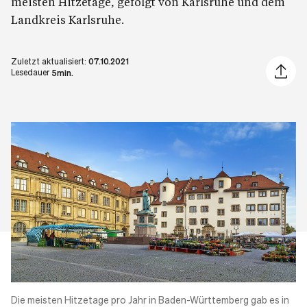
meisten Hitzetage, gefolgt von Karlsruhe und dem
Landkreis Karlsruhe.
Zuletzt aktualisiert:
07.10.2021
Artikel 
Lesedauer
5min.
Die meisten Hitzetage pro Jahr in
Baden-Württemberg
gab es
in