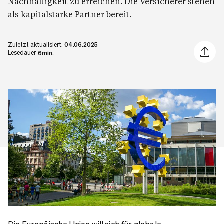
Nachhaltigkeit zu erreichen. Die Versicherer stehen
als kapitalstarke Partner bereit.
Zuletzt aktualisiert:
04.06.2025
Artikel 
Lesedauer
6min.