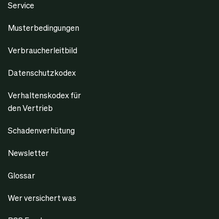
Service
Musterbedingungen
BGH-Urteil vom 26.01.2017 (Az. IX ZR 285/14): Der mit
der Erstellung des Jahresabschlus-ses einer
Verbraucherleitbild
Gesellschaft beauftragte Steuerberater muss
Mandanten auf einen möglichen Insolvenzgrund
Datenschutzkodex
hinweisen, wenn entsprechende Anhaltspunkte
offenkundig sind und der Mandant dieses noch nicht
Verhaltenskodex für
realisiert hat. Dieser Gedanke wird 2021 in § 102
den Vertrieb
StaRUG auf-gegriffen (zuletzt: BGH Az. IX ZR 56/22
Schadenverhütung
zum Drittschutz der Hinweis- und Warnpflichten des
anwaltlichen Beraters für Geschäftsführer einer
Newsletter
juristischen Person oder Gesellschaft ohne
Rechtspersönlichkeit).
Glossar
Wer versichert was