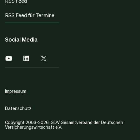
RSS Feed
Inkrafttreten des Gesetzes zur
Unternehmensstabilisierungs- und Restrukturierung
RSS Feed für Termine
(Sta-RUG) und des Sanierungs- und
Insolvenzrechtsfortentwicklungsgesetzes (SanIns-
FoG) mit Konkretisierung und teilweiser Verschärfung
Social Media
der Organpflichten zum Gegen-steuern in der
Unternehmenskrise (Krisenfrüherkennung und -
management). Hinweis- und Warnpflichten gem. § 102
StaRUG insbesondere für Steuerberater,
Wirtschaftsprüfer, Rechtsanwälte führen auch für
diese zum Teil zu Haftungsverschärfung.
Impressum
Neuregelung der Geschäftsführerhaftung für
Zahlungen nach Insolvenzreife in § 15 b InsO.
Datenschutz
Verschärfung der Haftung von Abschlussprüfern
durch das Finanzmarktintegritätsstärkungsgesetz
Copyright 2003-2026: GDV Gesamtverband der Deutschen
Versicherungswirtschaft e.V.
(FISG).