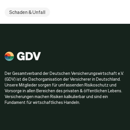
Immobilienverwaltungs-GmbH
Schaden & Unfall
Schadenersatz wegen Datenschutzverstoß, Art. 82
DSGVO
Insolvenzverwalter gegen die aktuellen
Immobilienverwaltungs-GmbH gegen die
Vorstandsmitglieder
Geschäftsführer
Schadenersatz wegen Insolvenzverschleppung und
Schadenersatz wegen Verletzung von
falscher Unternehmensführung
Sorgfaltspflichten (entgangener Umsatz durch
Insolvenzverwalter gegen das ausgeschiedene
Kündigung großer Vermieter und Bußgeldregress)
Vorstandsmitglied
Schadenersatz wegen Insolvenzverschleppung und
Der Gesamtverband der Deutschen Versicherungswirtschaft e.V.
falscher Unternehmensführung
(GDV) ist die Dachorganisation der Versicherer in Deutschland.
Unsere Mitglieder sorgen für umfassenden Risikoschutz und
Kunden gegen aktuelle und ausgeschiedene
Vorsorge in allen Bereichen des privaten & öffentlichen Lebens.
Vorstandsmitglieder
Versicherungen machen Risiken kalkulierbar und sind ein
Fundament für wirtschaftliches Handeln.
Leistungen aus dem gekündigten Bonusprogramm
Anwendung der Datenschutzschutz-
Insolvenzverwalter gegen die
Grundverordnung (DSGVO) und die dazu seitdem
Aufsichtsratsmitglieder
ergangene Rechtsprechung führt zum Teil zu
Schadenersatz wegen mangelnder Überwachung