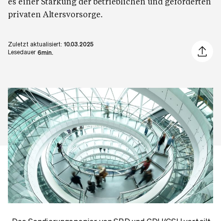
es einer Stärkung der betrieblichen und geförderten
privaten Altersvorsorge.
Zuletzt aktualisiert:
10.03.2025
Artikel 
Lesedauer
6min.