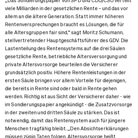
„Das Sondierungspapier von SPD und CDU/CSU verteilt
viele Milliarden in der gesetzlichen Rente – und das vor
allem an die ältere Generation. Statt immer höheren
Rentenversprechungen braucht es Lösungen, die für
alle Altersgruppen fair sind,“ sagt Moritz Schumann,
stellvertretender Hauptgeschäftsführer des GDV.
Die
Lastenteilung des Rentensystems auf die drei Säulen
gesetzliche Rente, betriebliche Altersversorgung und
private Altersvorsorge beurteilen die Versicherer
grundsätzlich positiv. Höhere Rentenleistungen in der
ersten Säule bringen vor allem Vorteile für diejenigen,
die bereits in Rente sind oder bald in Rente gehen
werden. Richtig ist aus Sicht der Versicherer daher - wie
im Sondierungspapier angekündigt - die Zusatzvorsorge
in der zweiten und dritten Säule zu stärken. Das ist
notwendig, damit das Rentensystem auch für jüngere
Menschen tragfähig bleibt. „Den Absichtserklärungen
müssen zügig Taten folgen. Altersvorsorge heißt