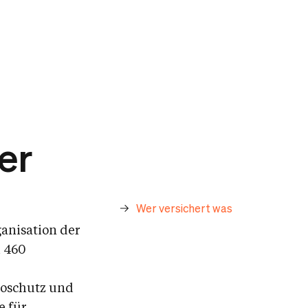
er
Wer versichert was
ganisation der
d 460
koschutz und
e für