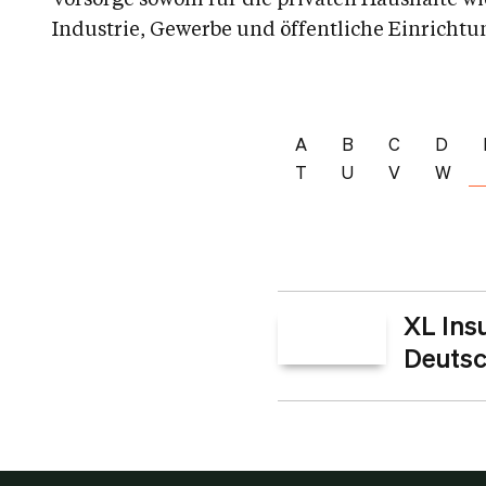
Industrie, Gewerbe und öffentliche Einrichtu
A
B
C
D
T
U
V
W
XL Ins
Deutsc