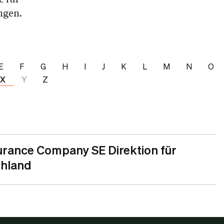
ngen.
E
F
G
H
I
J
K
L
M
N
O
X
Y
Z
urance Company SE Direktion für
hland