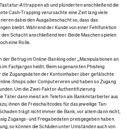
 Tastatur-Attrappen ab und plünderten anschließend die
te Cash-Trapping verursachte eine Zeit lang viele
arieren dabei den Ausgabeschacht so, dass das
ngen bleibt. Während der Kunde von einer Fehlfunktion
 den Schacht anschließend leer. Beide Maschen spielen
och eine Rolle.
der Betrug im Online-Banking oder „Manipulationen an
s im Fachjargon heißt. Beim sogenannten Phishing
er die Zugangsdaten der Kontoinhaber über gefälschte
Online-Shops oder Computerviren und haben so Zugang
unden. Um die Zwei-Faktor-Authentifizierung
ie Täter dann meist am Telefon als Bankmitarbeiter aus
u, ihnen die Freischaltcodes für das jeweilige Tan-
chaden trägt nicht immer die Bank, vor allem dann nicht,
sig Zugangs- und Freigabedaten preisgegeben haben.
ftung, so können die Schäden unter Umständen auch von