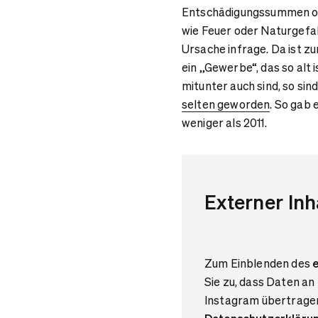
Entschädigungssummen oft
wie Feuer oder Naturgefa
Ursache infrage. Da ist z
ein „Gewerbe“, das so alt 
mitunter auch sind, so si
selten geworden
. So gab 
weniger als 2011.
Externer Inh
Zum Einblenden des
e
Sie zu, dass Daten an
Instagram übertragen