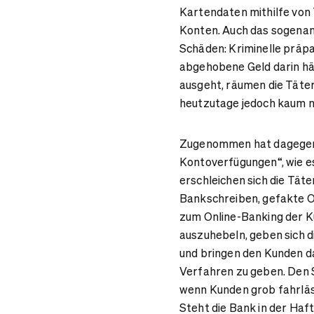
Kartendaten mithilfe von
Konten. Auch das sogenann
Schäden: Kriminelle präp
abgehobene Geld darin hä
ausgeht, räumen die Täter
heutzutage jedoch kaum n
Zugenommen hat dagegen 
Kontoverfügungen“, wie e
erschleichen sich die Tät
Bankschreiben, gefakte 
zum Online-Banking der K
auszuhebeln, geben sich d
und bringen den Kunden daz
Verfahren zu geben. Den S
wenn Kunden grob fahrläs
Steht die Bank in der Ha