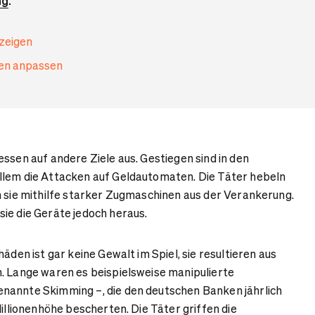
ng
.
nzeigen
gen anpassen
ssen auf andere Ziele aus. Gestiegen sind in den
llem die Attacken auf Geldautomaten. Die Täter hebeln
n sie mithilfe starker Zugmaschinen aus der Verankerung.
ie die Geräte jedoch heraus.
häden ist gar keine Gewalt im Spiel, sie resultieren aus
. Lange waren es beispielsweise manipulierte
nannte Skimming –, die den deutschen Banken jährlich
Millionenhöhe bescherten. Die Täter griffen die