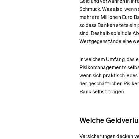
Geld und verwahren in ih
Schmuck. Was also, wenn 
mehrere Millionen Euro Bar
so dass Banken stets ein p
sind. Deshalb spielt die 
Wertgegenstände eine wes
In welchem Umfang, das en
Risikomanagements selbst.
wenn sich praktisch jedes
der geschäftlichen Risike
Bank selbst tragen.
Welche Geldverlu
Versicherungen decken ve