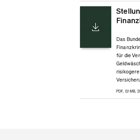
Stellu
Finanz
Das Bunde
Finanzkri
für die V
Geldwäsche
risikogere
Versicher
PDF, 0,1 MB, 