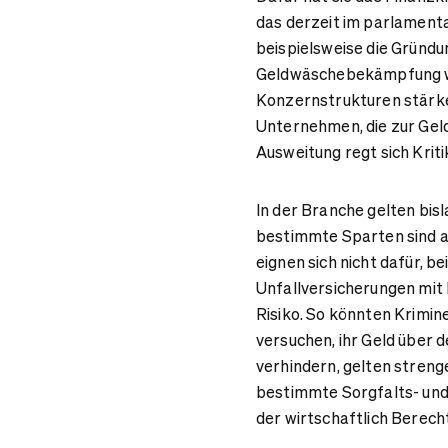
das derzeit im parlamenta
beispielsweise die Gründu
Geldwäschebekämpfung wid
Konzernstrukturen stärker
Unternehmen, die zur Geld
Ausweitung regt sich Krit
In der Branche gelten bis
bestimmte Sparten sind a
eignen sich nicht dafür, 
Unfallversicherungen mit
Risiko. So könnten Krimin
versuchen, ihr Geld über
verhindern, gelten stren
bestimmte Sorgfalts- und 
der wirtschaftlich Berech