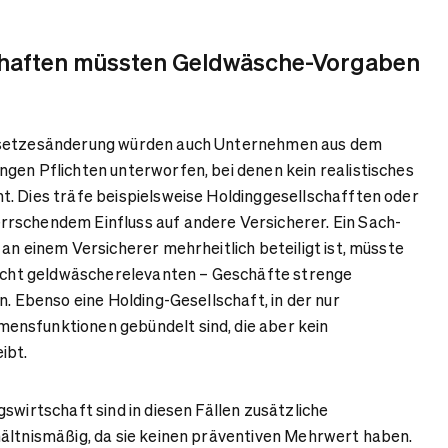
chaften müssten Geldwäsche-Vorgaben
esetzesänderung würden auch Unternehmen aus dem
gen Pflichten unterworfen, bei denen kein realistisches
. Dies träfe beispielsweise Holdinggesellschafften oder
rschendem Einfluss auf andere Versicherer. Ein Sach-
an einem Versicherer mehrheitlich beteiligt ist, müsste
nicht geldwäscherelevanten – Geschäfte strenge
n. Ebenso eine Holding-Gesellschaft, in der nur
nsfunktionen gebündelt sind, die aber kein
eibt.
swirtschaft sind in diesen Fällen zusätzliche
ältnismäßig, da sie keinen präventiven Mehrwert haben.