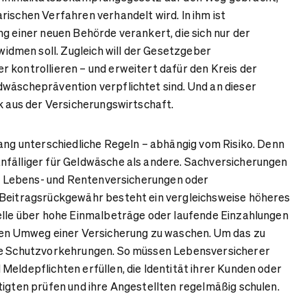
rischen Verfahren verhandelt wird. In ihm ist
ng einer neuen Behörde verankert, die sich nur der
men soll. Zugleich will der Gesetzgeber
 kontrollieren – und erweitert dafür den Kreis der
wäscheprävention verpflichtet sind. Und an dieser
ik aus der Versicherungswirtschaft.
lang unterschiedliche Regeln – abhängig vom Risiko. Denn
nfälliger für Geldwäsche als andere. Sachversicherungen
bei Lebens- und Rentenversicherungen oder
 Beitragsrückgewähr besteht ein vergleichsweise höheres
elle über hohe Einmalbeträge oder laufende Einzahlungen
 den Umweg einer Versicherung zu waschen. Um das zu
ge Schutzvorkehrungen. So müssen Lebensversicherer
Meldepflichten erfüllen, die Identität ihrer Kunden oder
tigten prüfen und ihre Angestellten regelmäßig schulen.