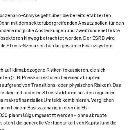
koszenario-Analyse geht über die bereits etablierten
 Denn mit dem sektorübergreifenden Ansatz sollen für den
sondere mögliche Ansteckungen und Zweitrundeneffekte
bsektoren hinweg betrachtet werden. Der ESRB wird
ible Stress-Szenarien für das gesamte Finanzsystem
ch auf klimabezogene Risiken fokussieren, die sich
nnten (z. B. Preiskorrekturen bei einer abrupten
aufgrund von Transitions- oder physischen Risiken). Das
arisiken mit anderen Stressfaktoren aus den regulären
es makrofinanzielles Umfeld) kombinieren. Verglichen
n mit einem Basisszenario, in dem die EU-
 2030 planmäßig umgesetzt werden – ohne abrupte
steht die generelle Verfügbarkeit von Kapital und die