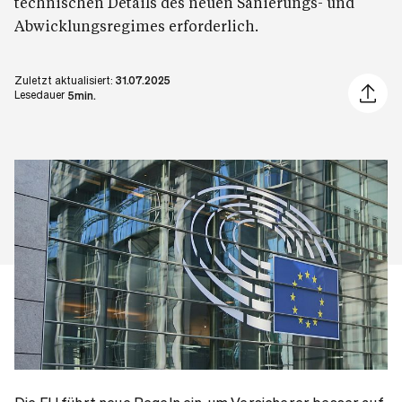
technischen Details des neuen Sanierungs- und
Abwicklungsregimes erforderlich.
Zuletzt aktualisiert:
31.07.2025
Artikel 
Lesedauer
5min.