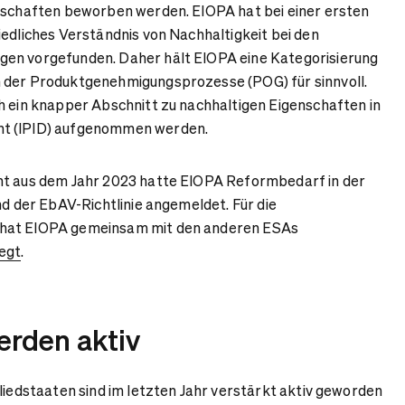
enschaften beworben werden. EIOPA hat bei einer ersten
iedliches Verständnis von Nachhaltigkeit bei den
en vorgefunden. Daher hält EIOPA eine Kategorisierung
 der Produktgenehmigungsprozesse (POG) für sinnvoll.
h ein knapper Abschnitt zu nachhaltigen Eigenschaften in
nt (IPID) aufgenommen werden.
ht aus dem Jahr 2023 hatte EIOPA Reformbedarf in der
nd der EbAV-Richtlinie angemeldet. Für die
hat EIOPA gemeinsam mit den anderen ESAs
egt
.
erden aktiv
gliedstaaten sind im letzten Jahr verstärkt aktiv geworden