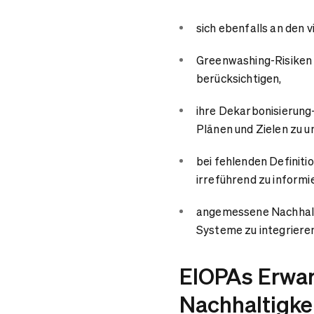
sich ebenfalls an den v
Greenwashing-Risiken 
berücksichtigen,
ihre Dekarbonisierung
Plänen und Zielen zu u
bei fehlenden Definitio
irreführend zu inform
angemessene Nachhalti
Systeme zu integriere
EIOPAs Erwa
Nachhaltigke