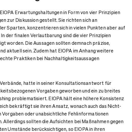
IOPA Erwartungshaltungen in Form von vier Prinzipien
n zur Diskussion gestellt. Sie richten sich an
er Sparten, konzentrieren sich in vielen Punkten aber auf
In der finalen Verlautbarung sind die vier Prinzipien
t worden. Die Aussagen sollten demnach präzise,
 und aktuell sein. Zudem hat EIOPA im Anhang weitere
hlechte Praktiken bei Nachhaltigkeitsaussagen
Verbände, hatte in seiner Konsultationsantwort für
gkeitsbezogenen Vorgaben geworben und ein zu breites
hing problematisiert. EIOPA hält eine höhere Konsistenz
leich bekräftigt sie ihren Ansatz, wonach auch das Nicht-
n Vorgaben oder unabsichtliche Fehlinformationen
. Allerdings sollten die Aufsichten bei Maßnahmen gegen
ten Umstände berücksichtigen, so EIOPA in ihren