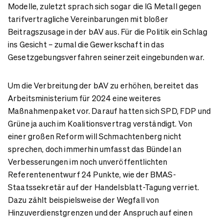
Modelle, zuletzt sprach sich sogar die IG Metall gegen
tarifvertragliche Vereinbarungen mit bloßer
Beitragszusage in der bAV aus. Für die Politik ein Schlag
ins Gesicht – zumal die Gewerkschaft in das
Gesetzgebungsverfahren seinerzeit eingebunden war.
Um die Verbreitung der bAV zu erhöhen, bereitet das
Arbeitsministerium für 2024 eine weiteres
Maßnahmenpaket vor. Darauf hatten sich SPD, FDP und
Grüne ja auch im Koalitionsvertrag verständigt. Von
einer großen Reform will Schmachtenberg nicht
sprechen, doch immerhin umfasst das Bündel an
Verbesserungen im noch unveröffentlichten
Referentenentwurf 24 Punkte, wie der BMAS-
Staatssekretär auf der Handelsblatt-Tagung verriet.
Dazu zählt beispielsweise der Wegfall von
Hinzuverdienstgrenzen und der Anspruch auf einen