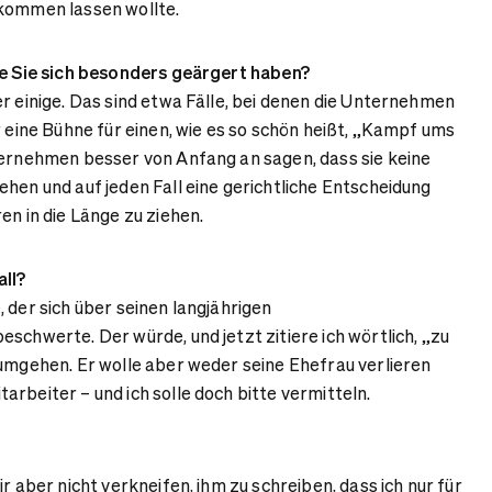
nkommen lassen wollte.
ie Sie sich besonders geärgert haben?
r einige. Das sind etwa Fälle, bei denen die Unternehmen
r eine Bühne für einen, wie es so schön heißt, „Kampf ums
ternehmen besser von Anfang an sagen, dass sie keine
ehen und auf jeden Fall eine gerichtliche Entscheidung
en in die Länge zu ziehen.
all?
 der sich über seinen langjährigen
schwerte. Der würde, und jetzt zitiere ich wörtlich, „zu
 umgehen. Er wolle aber weder seine Ehefrau verlieren
rbeiter – und ich solle doch bitte vermitteln.
r aber nicht verkneifen, ihm zu schreiben, dass ich nur für