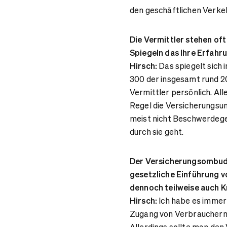
den geschäftlichen Verkeh
Die Vermittler stehen of
Spiegeln das Ihre Erfahr
Hirsch:
Das spiegelt sich 
300 der insgesamt rund 2
Vermittler persönlich. All
Regel die Versicherungsun
meist nicht Beschwerdeg
durch sie geht.
Der Versicherungsombuds
gesetzliche Einführung v
dennoch teilweise auch K
Hirsch:
Ich habe es immer
Zugang von Verbrauchern z
Allerdings sollte man de