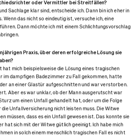
chiedsrichter oder Vermittler bei Streitfällen?
d Sachlage klar sind, entscheide ich. Dann bin ich eher in
. Wenn das nicht so eindeutig ist, versuche ich, eine
uführen. Dann möchte ich mit einem Schlichtungsvorschlag
bringen.
eunjährigen Praxis, über deren erfolgreiche Lösung sie
haben?
hat mich beispielsweise die Lösung eines tragischen
 war im dampfigen Badezimmer zu Fall gekommen, hatte
ader an einer Glastür aufgeschnitten und war verstorben.
ert. Aber es war unklar, ob der Mann ausgerutscht war
Sturz um einen Unfall gehandelt hat, oder um die Folge
 die Unfallversicherung nicht leisten muss. Die Witwe
en müssen, dass es ein Unfall gewesen ist. Das konnte sie
r hat sich mit der Witwe gütlich geeinigt. Ich habe mich
hmen in solch einem menschlich tragischen Fall es nicht