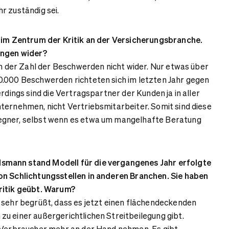
r zuständig sei.
t im Zentrum der Kritik an der Versicherungsbranche.
ungen wider?
in der Zahl der Beschwerden nicht wider. Nur etwas über
0.000 Beschwerden richteten sich im letzten Jahr gegen
erdings sind die Vertragspartner der Kunden ja in aller
ternehmen, nicht Vertriebsmitarbeiter. Somit sind diese
egner, selbst wenn es etwa um mangelhafte Beratung
mann stand Modell für die vergangenes Jahr erfolgte
on Schlichtungsstellen in anderen Branchen. Sie haben
ritik geübt. Warum?
 sehr begrüßt, dass es jetzt einen flächendeckenden
u einer außergerichtlichen Streitbeilegung gibt.
n Verbraucher mehr an der Hand nehmen. Es gibt