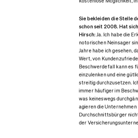
kostenlose Möglichkeit, ih
Sie bekleiden die Stell
schon seit 2008. Hat sich
Hirsch:
Ja. Ich habe die E
notorischen Neinsager sin
Jahre habe ich gesehen, 
Wert, von Kundenzufrieden
Beschwerdefall kann es fü
einzulenken und eine gütli
streitig durchzusetzen. I
immer häufiger im Beschw
was keineswegs durchgäng
agieren die Unternehmen 
Durchschnittsbürger nicht
der Versicherungsunterneh