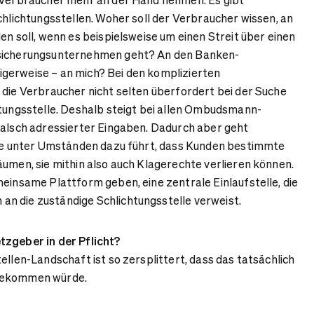
chlichtungsstellen. Woher soll der Verbraucher wissen, an
en soll, wenn es beispielsweise um einen Streit über einen
rsicherungsunternehmen geht? An den Banken-
gerweise – an mich? Bei den komplizierten
 die Verbraucher nicht selten überfordert bei der Suche
htungsstelle. Deshalb steigt bei allen Ombudsmann-
falsch adressierter Eingaben. Dadurch aber geht
die unter Umständen dazu führt, dass Kunden bestimmte
äumen, sie mithin also auch Klagerechte verlieren können.
meinsame Plattform geben, eine zentrale Einlaufstelle, die
n die zuständige Schlichtungsstelle verweist.
tzgeber in der Pflicht?
ellen-Landschaft ist so zersplittert, dass das tatsächlich
bekommen würde.