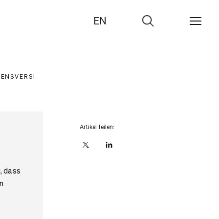
EN
Zur
Suche
BENSVERSICHERUNG
STATISTIK
Artikel teilen:
X
linkedIn
, dass
n