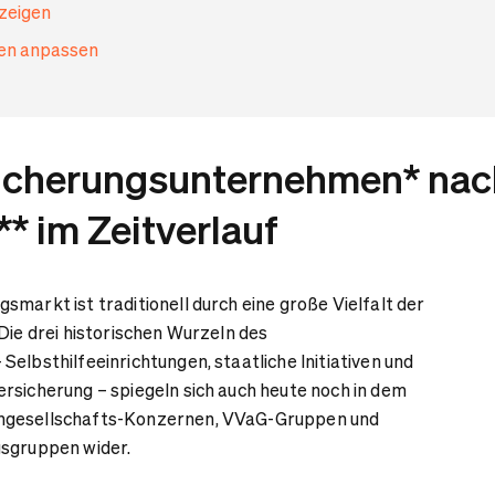
nzeigen
gen anpassen
icherungsunternehmen* nac
* im Zeitverlauf
smarkt ist traditionell durch eine große Vielfalt der
Die drei historischen Wurzeln des
elbsthilfeeinrichtungen, staatliche Initiativen und
rsicherung – spiegeln sich auch heute noch in dem
ngesellschafts-Konzernen, VVaG-Gruppen und
gsgruppen wider.