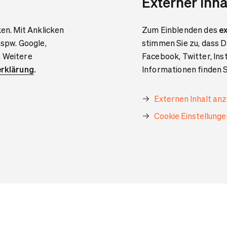
Externer Inha
ken. Mit Anklicken
Zum Einblenden des
ex
bspw. Google,
stimmen Sie zu, dass D
. Weitere
Facebook, Twitter, In
rklärung
.
Informationen finden S
Externen Inhalt an
Cookie Einstellung