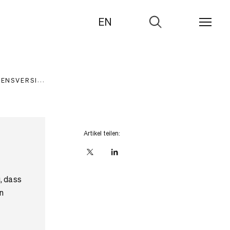
EN
Zur
Suche
BENSVERSICHERUNG
STATISTIK
Artikel teilen:
X
linkedIn
, dass
n