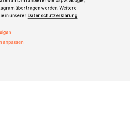
aten an Drittanbieter wie bspw. Google,
stagram übertragen werden. Weitere
ie in unserer
Datenschutzerklärung
.
zeigen
en anpassen