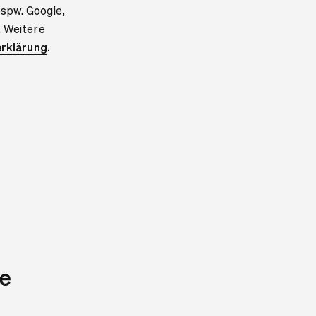
bspw. Google,
. Weitere
rklärung
.
e