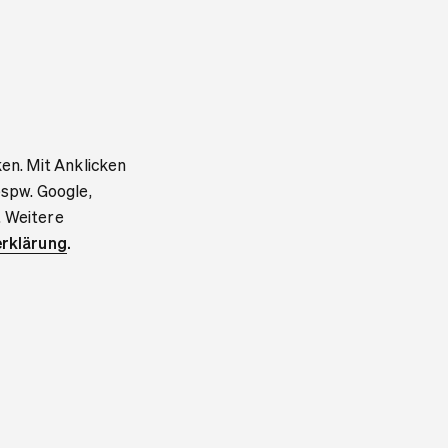
ken. Mit Anklicken
bspw. Google,
. Weitere
rklärung
.