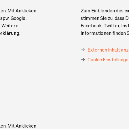
ken. Mit Anklicken
Zum Einblenden des
ex
bspw. Google,
stimmen Sie zu, dass D
. Weitere
Facebook, Twitter, In
rklärung
.
Informationen finden S
Externen Inhalt an
Cookie Einstellung
ken. Mit Anklicken