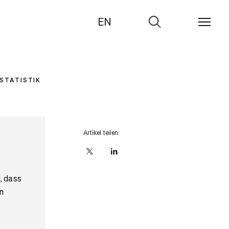
EN
Zur
Suche
STATISTIK
Artikel teilen:
X
linkedIn
, dass
n