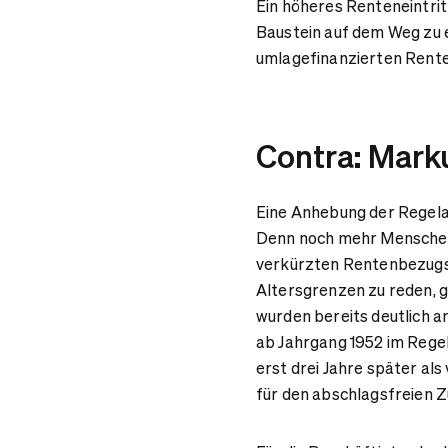
Ein höheres Renteneintritt
Baustein auf dem Weg zu e
umlagefinanzierten Rente 
Contra: Mar
Eine Anhebung der Regela
Denn noch mehr Menschen
verkürzten Rentenbezugsz
Altersgrenzen zu reden, ge
wurden bereits deutlich a
ab Jahrgang 1952 im Regel
erst drei Jahre später als
für den abschlagsfreien Z