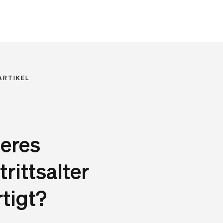
ARTIKEL
heres
rittsalter
tigt?