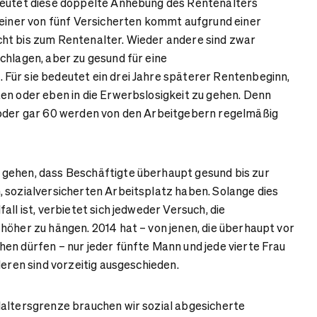
deutet diese doppelte Anhebung des Rentenalters
/einer von fünf Versicherten kommt aufgrund einer
ht bis zum Rentenalter. Wieder andere sind zwar
chlagen, aber zu gesund für eine
Für sie bedeutet ein drei Jahre späterer Rentenbeginn,
en oder eben in die Erwerbslosigkeit zu gehen. Denn
 oder gar 60 werden von den Arbeitgebern regelmäßig
gehen, dass Beschäftigte überhaupt gesund bis zur
 sozialversicherten Arbeitsplatz haben. Solange dies
all ist, verbietet sich jedweder Versuch, die
höher zu hängen. 2014 hat – von jenen, die überhaupt vor
en dürfen – nur jeder fünfte Mann und jede vierte Frau
deren sind vorzeitig ausgeschieden.
laltersgrenze brauchen wir sozial abgesicherte