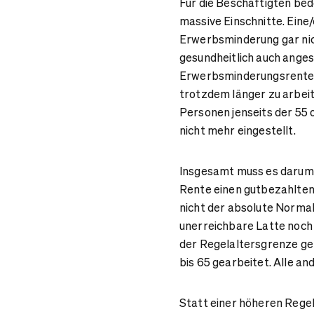
Für die Beschäftigten be
massive Einschnitte. Eine
Erwerbsminderung gar nic
gesundheitlich auch anges
Erwerbsminderungsrente. 
trotzdem länger zu arbeit
Personen jenseits der 55
nicht mehr eingestellt.
Insgesamt muss es darum 
Rente einen gutbezahlten,
nicht der absolute Normalf
unerreichbare Latte noch 
der Regelaltersgrenze geh
bis 65 gearbeitet. Alle an
Statt einer höheren Rege