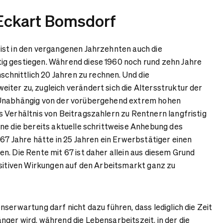
. Eckart Bomsdorf
ist in den vergangenen Jahrzehnten auch die
g gestiegen. Während diese 1960 noch rund zehn Jahre
hschnittlich 20 Jahren zu rechnen. Und die
ter zu, zugleich verändert sich die Altersstruktur der
 Unabhängig von der vorübergehend extrem hohen
 Verhältnis von Beitragszahlern zu Rentnern langfristig
ne die bereits aktuelle schrittweise Anhebung des
 67 Jahre hätte in 25 Jahren ein Erwerbstätiger einen
n. Die Rente mit 67 ist daher allein aus diesem Grund
ositiven Wirkungen auf den Arbeitsmarkt ganz zu
serwartung darf nicht dazu führen, dass lediglich die Zeit
ger wird, während die Lebensarbeitszeit, in der die