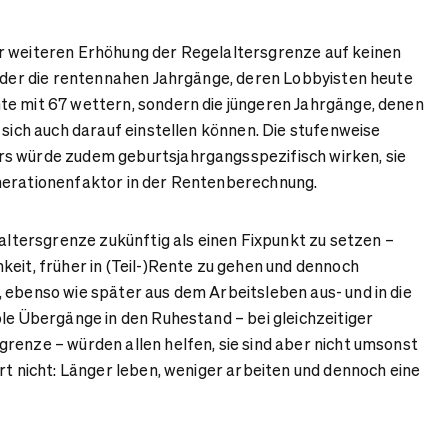
r weiteren Erhöhung der Regelaltersgrenze auf keinen
 oder die rentennahen Jahrgänge, deren Lobbyisten heute
te mit 67 wettern, sondern die jüngeren Jahrgänge, denen
 sich auch darauf einstellen können. Die stufenweise
s würde zudem geburtsjahrgangsspezifisch wirken, sie
nerationenfaktor in der Rentenberechnung.
laltersgrenze zukünftig als einen Fixpunkt zu setzen –
keit, früher in (Teil-)Rente zu gehen und dennoch
 ebenso wie später aus dem Arbeitsleben aus- und in die
ble Übergänge in den Ruhestand – bei gleichzeitiger
renze – würden allen helfen, sie sind aber nicht umsonst
rt nicht: Länger leben, weniger arbeiten und dennoch eine