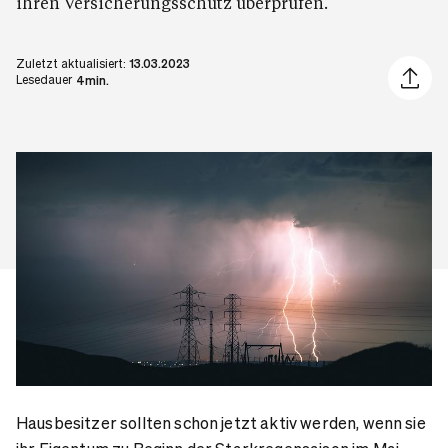
ihren Versicherungsschutz überprüfen.
Zuletzt aktualisiert:
13.03.2023
Artikel 
Lesedauer
4min.
Hausbesitzer sollten schon jetzt aktiv werden, wenn sie