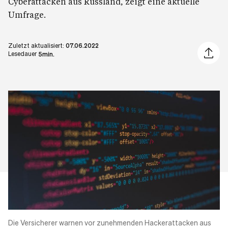
Cyberattacken aus Russland, zeigt eine aktuelle
Umfrage.
Zuletzt aktualisiert:
07.06.2022
Artikel 
Lesedauer
5min.
Die Versicherer warnen vor zunehmenden
Hackerattacken
aus