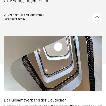
GDV völlig angemessen.
Zuletzt aktualisiert:
30.11.2023
Artikel 
Lesedauer
6min.
Der Gesamtverband der Deutschen