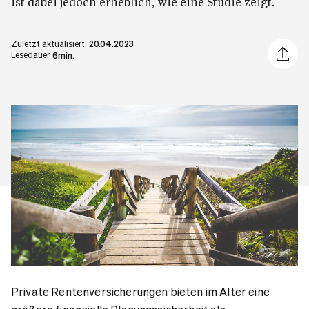
ist dabei jedoch erheblich, wie eine Studie zeigt.
Zuletzt aktualisiert:
20.04.2023
Artikel 
Lesedauer
6min.
Private Rentenversicherungen bieten im Alter eine