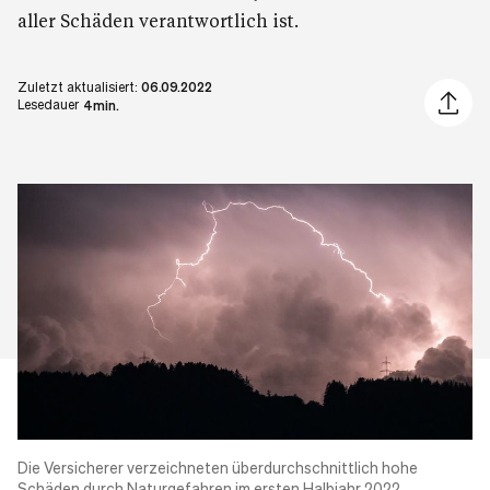
aller Schäden verantwortlich ist.
Zuletzt aktualisiert:
06.09.2022
Artikel 
Lesedauer
4min.
Die Versicherer verzeichneten überdurchschnittlich hohe
Schäden durch
Naturgefahren
im ersten Halbjahr 2022.