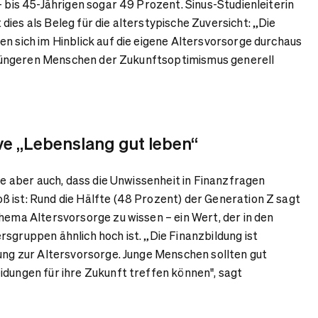
- bis 45-Jährigen sogar 49 Prozent. Sinus-Studienleiterin
ies als Beleg für die alterstypische Zuversicht: „Die
en sich im Hinblick auf die eigene Altersvorsorge durchaus
ei jüngeren Menschen der Zukunftsoptimismus generell
ive „Lebenslang gut leben“
die aber auch, dass die Unwissenheit in Finanzfragen
 ist: Rund die Hälfte (48 Prozent) der Generation Z sagt
Thema Altersvorsorge zu wissen – ein Wert, der in den
rsgruppen ähnlich hoch ist. „Die Finanzbildung ist
rung zur Altersvorsorge. Junge Menschen sollten gut
idungen für ihre Zukunft treffen können", sagt