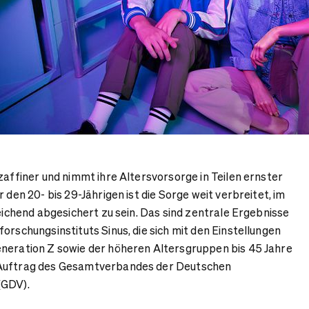
zaffiner und nimmt ihre Altersvorsorge in Teilen ernster
r den 20- bis 29-Jährigen ist die Sorge weit verbreitet, im
reichend abgesichert zu sein. Das sind zentrale Ergebnisse
orschungsinstituts Sinus, die sich mit den Einstellungen
eneration Z sowie der höheren Altersgruppen bis 45 Jahre
 Auftrag des Gesamtverbandes der Deutschen
(GDV).