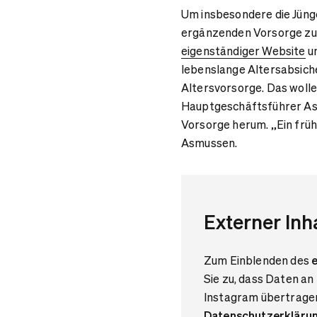
Um insbesondere die Jüng
ergänzenden Vorsorge zu s
eigenständiger Website
un
lebenslange Altersabsiche
Altersvorsorge. Das wollen
Hauptgeschäftsführer As
Vorsorge herum. „Ein frühe
Asmussen.
Externer Inh
Zum Einblenden des
e
Sie zu, dass Daten an
Instagram übertragen
Datenschutzerkläru