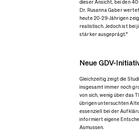
dieser Ansicht, bei den 40
Dr. Rusanna Gaber wertet d
heute 20-29-Jährigen zeig
realistisch. Jedoch ist b
stärker ausgeprägt.“
Neue GDV-Initiat
Gleichzeitig zeigt die Stu
insgesamt immer noch groß
von sich, wenig über das 
übrigen untersuchten Alte
essenziell bei der Aufklä
informiert eigene Entsche
Asmussen.