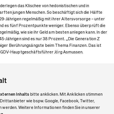
derlegen das Klischee von hedonistischen und in
arften jungen Menschen. So beschäftigt sich die Hälfte
 29-Jährigen regelmäßig mit ihrer Altersvorsorge – unter
ind es fünf Prozentpunkte weniger. Ebenso überprüft die
egelmäßig, wie sie ihr Geld am besten anlegen kann. In der
45-Jährigen sind es nur 38 Prozent. „Die Generation Z
niger Berührungsängste beim Thema Finanzen. Das ist
gt GDV-Hauptgeschäftsführer Jörg Asmussen.
alt
xternen Inhalts
bitte anklicken. Mit Anklicken stimmen
 Drittanbieter wie bspw. Google, Facebook, Twitter,
 werden. Weitere Informationen finden Sie in unserer
ng
.