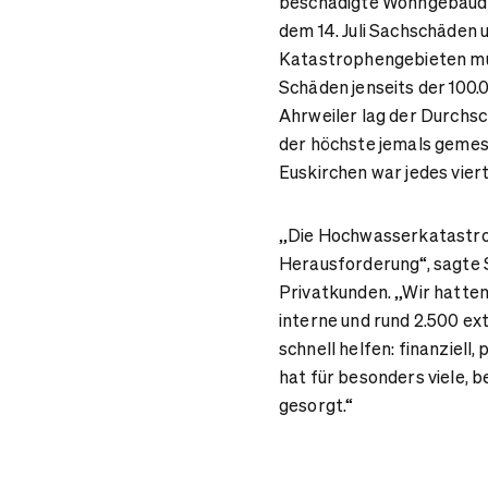
beschädigte Wohngebäude 
dem 14. Juli Sachschäden
Katastrophengebieten mus
Schäden jenseits der 100.
Ahrweiler lag der Durchs
der höchste jemals gemes
Euskirchen war jedes vier
„Die Hochwasserkatastrop
Herausforderung“, sagte
Privatkunden. „Wir hatten
interne und rund 2.500 ex
schnell helfen: finanziel
hat für besonders viele,
gesorgt.“