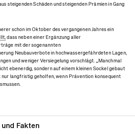
 aus steigenden Schäden und steigenden Prämien in Gang
herer schon im Oktober des vergangenen Jahres ein
lt
,
dass neben einer Ergänzung aller
träge mit der sogenannten
erung Neubauverbote in hochwassergefährdeten Lagen,
ngen und weniger Versiegelung vorschlägt. „Manchmal
icht ebenerdig, sondern auf einem kleinen Sockel gebaut
 nur langfristig geholfen, wenn Prävention konsequent
Asmussen.
 und Fakten