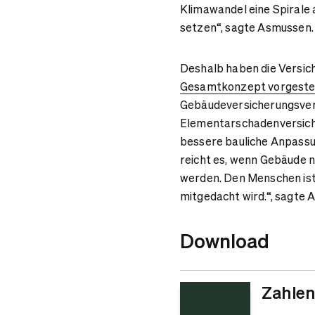
Klimawandel eine Spirale
setzen“, sagte Asmussen.
Deshalb haben die Versic
Gesamtkonzept vorgestel
Gebäudeversicherungsver
Elementarschadenversich
bessere bauliche Anpassu
reicht es, wenn Gebäude n
werden. Den Menschen ist
mitgedacht wird.“, sagte 
Download
Zahlen