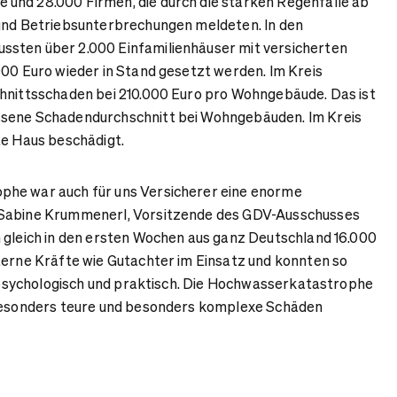
und 28.000 Firmen, die durch die starken Regenfälle ab
 und Betriebsunterbrechungen meldeten. In den
sten über 2.000 Einfamilienhäuser mit versicherten
000 Euro wieder in Stand gesetzt werden. Im Kreis
chnittsschaden bei 210.000 Euro pro Wohngebäude. Das ist
sene Schadendurchschnitt bei Wohngebäuden. Im Kreis
te Haus beschädigt.
he war auch für uns Versicherer eine enorme
 Sabine Krummenerl, Vorsitzende des GDV-Ausschusses
 gleich in den ersten Wochen aus ganz Deutschland 16.000
terne Kräfte wie Gutachter im Einsatz und konnten so
l, psychologisch und praktisch. Die Hochwasserkatastrophe
 besonders teure und besonders komplexe Schäden