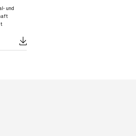
al- und
haft
bt