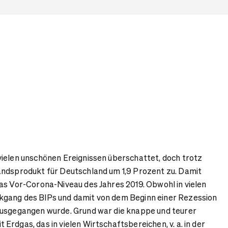
ielen unschönen Ereignissen überschattet, doch trotz
andsprodukt für Deutschland um 1,9 Prozent zu. Damit
as Vor-Corona-Niveau des Jahres 2019. Obwohl in vielen
gang des BIPs und damit von dem Beginn einer Rezession
ausgegangen wurde. Grund war die knappe und teurer
rdgas, das in vielen Wirtschaftsbereichen, v. a. in der