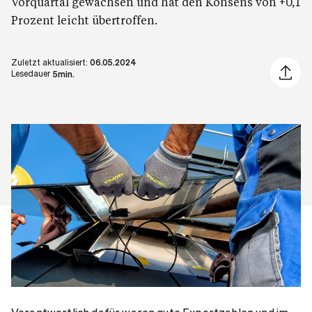
Vorquartal gewachsen und hat den Konsens von +0,1
Prozent leicht übertroffen.
Zuletzt aktualisiert:
06.05.2024
Artikel 
Lesedauer
5min.