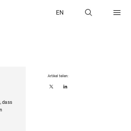
EN
Zur
Suche
Artikel teilen:
X
linkedIn
, dass
n