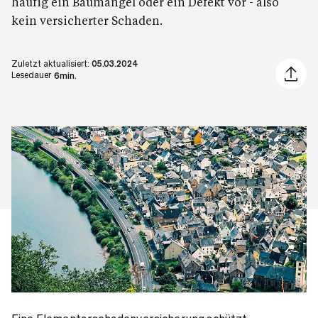
häufig ein Baumangel oder ein Defekt vor - also
kein versicherter Schaden.
Zuletzt aktualisiert:
05.03.2024
Artikel 
Lesedauer
6min.