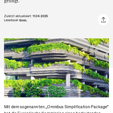
gelingt.
Zuletzt aktualisiert:
11.04.2025
Artikel 
Lesedauer
6min.
Mit dem sogenannten „Omnibus Simplification Package“