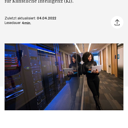
für Künstliche Intelligenz (KI).
Zuletzt aktualisiert:
04.04.2022
Artikel 
Lesedauer
4min.