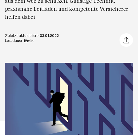
aus dem Web zu schützen. Günstige Technik,
praxisnahe Leitfäden und kompetente Versicherer
helfen dabei
Zuletzt aktualisiert:
03.01.2022
Artikel 
Lesedauer
12min.