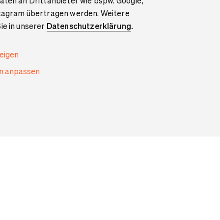
aten an Drittanbieter wie bspw. Google,
stagram übertragen werden. Weitere
ie in unserer
Datenschutzerklärung
.
zeigen
en anpassen