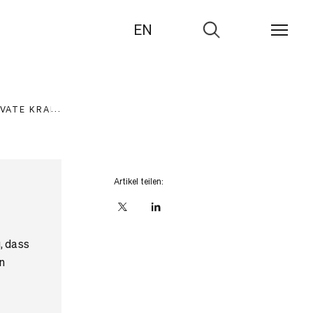
EN
Zur
Suche
IVATE KRANKENVERSICHERUNG
STATISTIK
Artikel teilen:
X
linkedIn
, dass
n