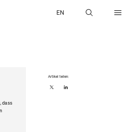
EN
Zur
Suche
Artikel teilen:
X
linkedIn
, dass
n