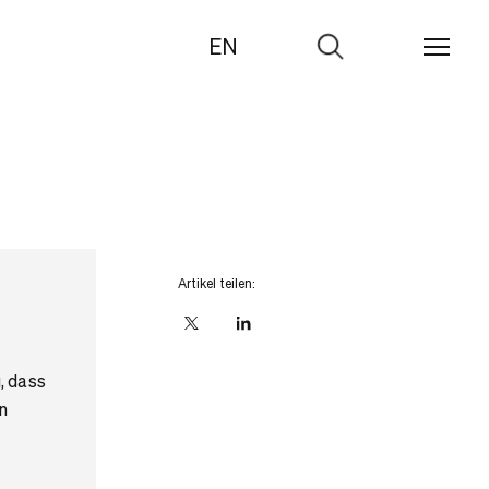
EN
Zur
Suche
Artikel teilen:
X
linkedIn
, dass
n