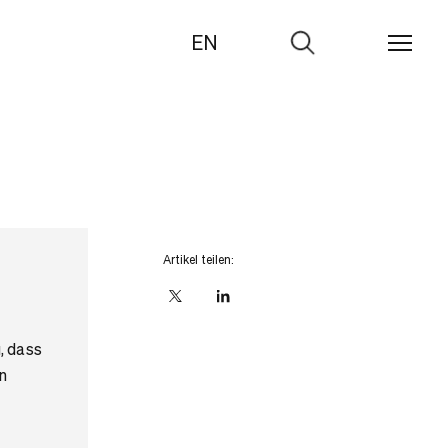
EN
Zur
Suche
Artikel teilen:
X
linkedIn
, dass
n