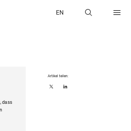
EN
Zur
Suche
Artikel teilen:
X
linkedIn
, dass
n