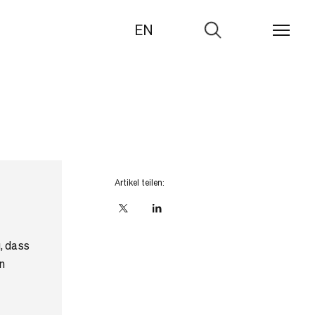
EN
Zur
Suche
Artikel teilen:
X
linkedIn
, dass
n