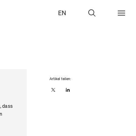
EN
Zur
Suche
Artikel teilen:
X
linkedIn
, dass
n