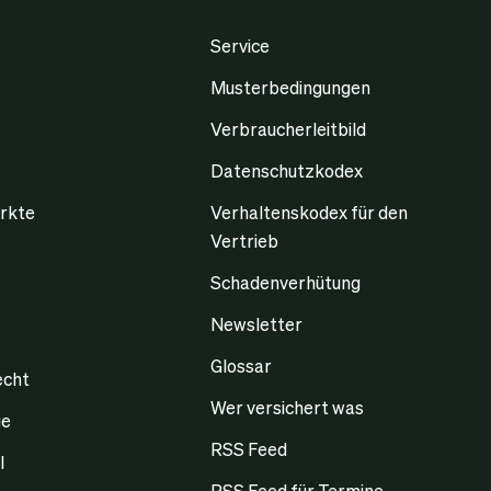
Service
Musterbedingungen
Verbraucherleitbild
Datenschutzkodex
rkte
Verhaltenskodex für den
Vertrieb
Schadenverhütung
Newsletter
Glossar
echt
Wer versichert was
ge
RSS Feed
l
RSS Feed für Termine