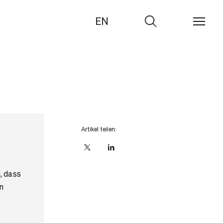
EN
Zur
Suche
Artikel teilen:
X
linkedIn
, dass
n