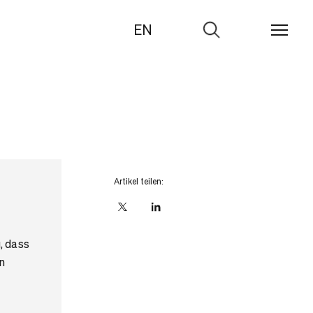
EN
Zur
Suche
Artikel teilen:
X
linkedIn
, dass
n