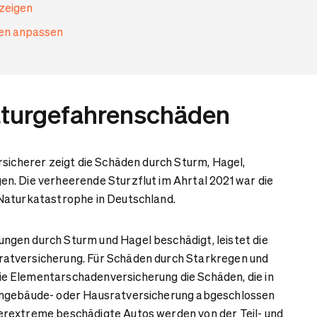
nzeigen
gen anpassen
aturgefahrenschäden
rsicherer zeigt die Schäden durch Sturm, Hagel,
n. Die verheerende Sturzflut im Ahrtal 2021 war die
Naturkatastrophe in Deutschland.
gen durch Sturm und Hagel beschädigt, leistet die
atversicherung. Für Schäden durch Starkregen und
 Elementarschadenversicherung die Schäden, die in
hngebäude- oder Hausratversicherung abgeschlossen
rextreme beschädigte Autos werden von der Teil- und